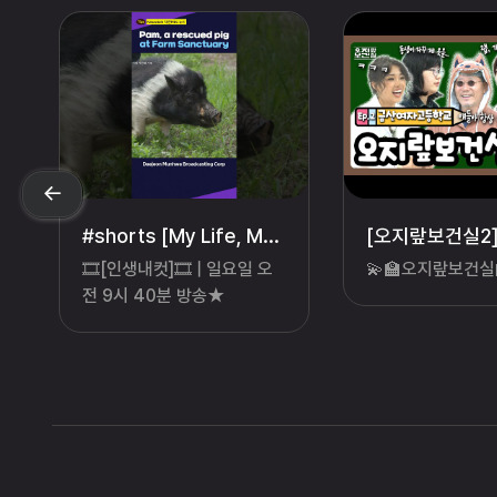
#shorts [My Life, My Cut] Pam, a rescued pig at Farm Sanctuary #farm #farmsanctuary
🎞[인생내컷]🎞 | 일요일 오
💫🏫오지랖보건실
전 9시 40분 방송★