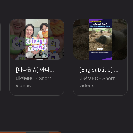
[아나왔슈] 아나운서 인생 첫 말랑이 리뷰 (꽤 냉정함을 곁들인..)
[Eng subtitle] #shorts [My Life, My Cut] A Smart Pig...? No, It's a Clever Dog! #farm #sanctuary
대전MBC - Short
대전MBC - Short
videos
videos