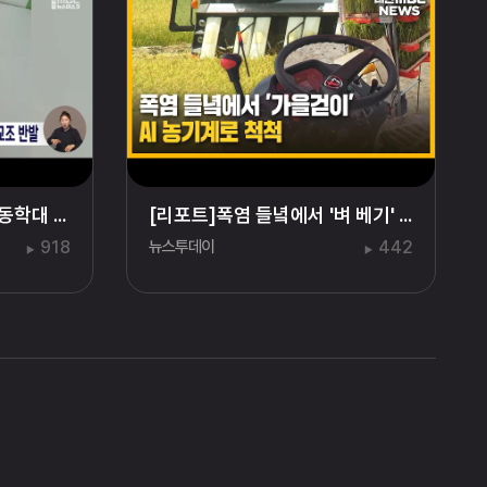
세종서 또 유치원 교사 아동학대 신...
[리포트]폭염 들녘에서 '벼 베기' ...
918
뉴스투데이
442