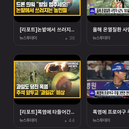
[리포트]논밭에서 쓰러지는 농민들⋯"밭일 멈추세요" 드론까지 동원
뉴스투데이
36
뉴스투데이
[리포트]폭염에 타들어간 과일..올추석 금사과 재현되나?
뉴스투데이
44
뉴스투데이