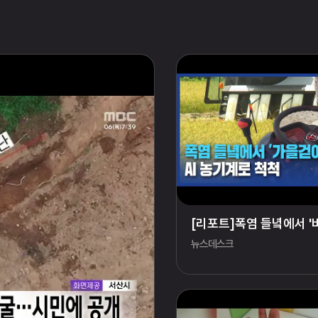
[리포트]폭염 들녘에서 '벼 
뉴스데스크