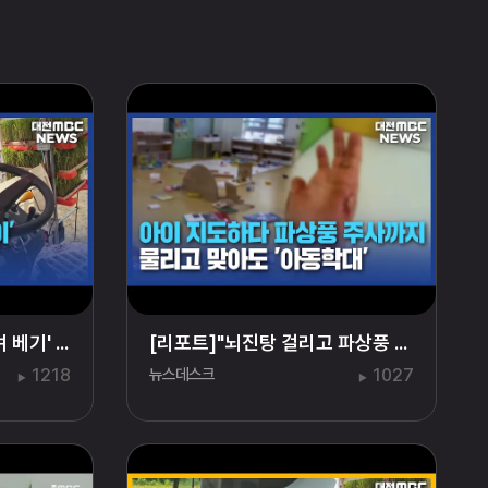
베기' ...
[리포트]"뇌진탕 걸리고 파상풍 주...
1218
뉴스데스크
1027