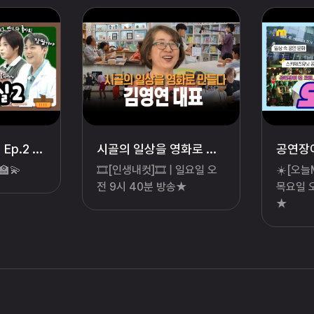
[오지랖보건실2] Ep.2 ⭐금산여자고등학교🏫 | 💬동생과 덜 싸울 수는 없을까요?💫 내가 방송인을 꿈꿀 수 ...
시골의 일상을 영화로 만들다, 김영연 대표 | 인생내컷 138회 | 26년 7월 26일
💫
🎞[인생내컷]🎞 | 일요일 오
☀️[오늘
전 9시 40분 방송★
목요일 
★