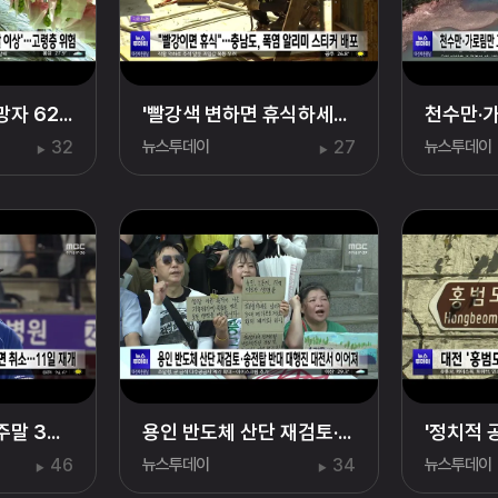
올해 온열질환 사망자 62% '80살 이상'⋯고령층 위험
'빨강색 변하면 휴식하세요'…충남도, 폭염 알리미 스티커 배포
32
뉴스투데이
27
뉴스투데이
폭염에 프로야구 주말 3연전 전면 취소⋯11일 재개
용인 반도체 산단 재검토·송전탑 반대 대행진 대전서 이어져
46
뉴스투데이
34
뉴스투데이