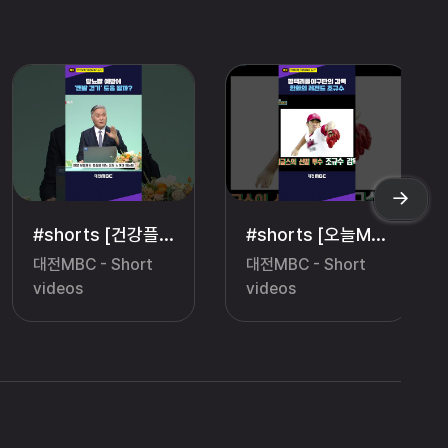
#shorts [건강플러스] 당뇨발 예방에 '맨발 걷기' 도움 될까? #건강플러스 #당뇨발
#shorts [오늘M] 평택리틀야구단의 감독 한화의 레전드 조규수 #오늘M #한화이글스 #조규수
대전MBC - Short
대전MBC - Short
videos
videos