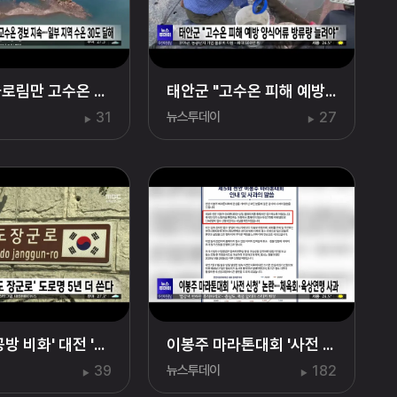
천수만·가로림만 고수온 경보 지속...일부 지역 수온 30도 달해
태안군 "고수온 피해 예방 양식어류 방류량 늘려야"
31
뉴스투데이
27
'정치적 공방 비화' 대전 '홍범도 장군로' 도로명 5년 더 쓴다
이봉주 마라톤대회 '사전 신청' 논란...체육회·육상연맹 사과
39
뉴스투데이
182