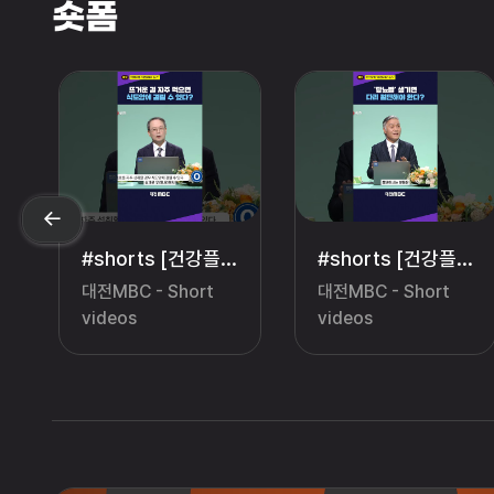
숏폼
상 #비타민
#shorts [건강플러스] 뜨거운 걸 자주 먹으면 식도암에 걸릴 수 있다? #건강플러스 #식도암 #식도
#shorts [건강플러스] ‘당뇨발’ 생기면 다리 절단해야 한다? #건강플러스 #당뇨발
대전MBC - Short
대전MBC - Short
videos
videos