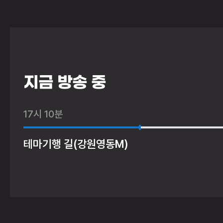
지금 방송 중
17시 10분
테마기행 길(강원영동M)