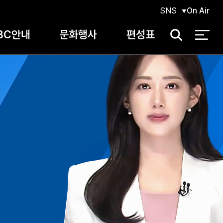
SNS
On Air
BC안내
문화행사
편성표
검
색